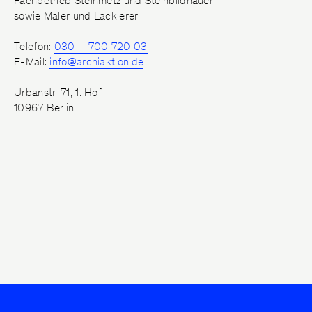
Fachbetrieb Steinmetz und Steinbildhauer
Fugen
sowie Maler und Lackierer
Glanzgradkorrektur
Beratung
Telefon:
030 – 700 720 03
E-Mail:
info@archiaktion.de
Betonschutz
Betoninstandsetzung
Urbanstr. 71, 1. Hof
10967 Berlin
Hydrophobierung/
Graffitischutz
Bauen im Bestand
Altbausanierung/
Generalunternehmer
Farbkonzept
Hochwertige Malerarbeiten
AA/Lab
3D-Abformung
Fassadenabformung