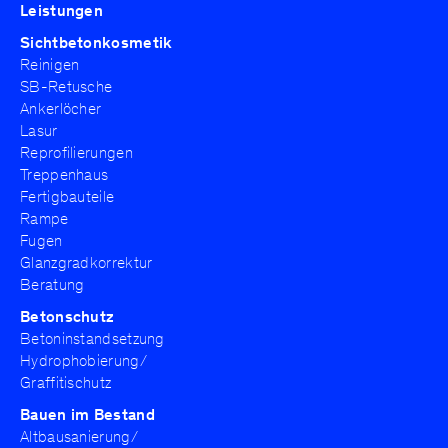
Leistungen
Künstlerische Konzepterstellung
Sichtbetonkosmetik
Reinigen
Projekte
SB-Retusche
Ankerlöcher
Haus Rudin Leymen
Lasur
Schauspielhaus Düsseldorf
Reprofilierungen
Bürgerhaus Bruchköbel
Treppenhaus
Fertigbauteile
Pressecafé Berlin Alexanderplatz
Rampe
Privatwohnhaus Zürich
Fugen
Duale Hochschule Stuttgart
Glanzgradkorrektur
mehr...
Beratung
Betonschutz
Betoninstandsetzung
Wir / Netzwerk
Hydrophobierung/
ArchiAktion
Graffitischutz
Team
Bauen im Bestand
Altbausanierung/
Jobs