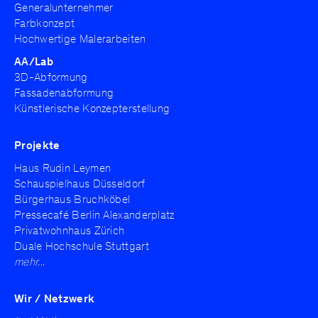
Generalunternehmer
Farbkonzept
Hochwertige Malerarbeiten
Kontakt
Impressum
AA/Lab
3D-Abformung
Datenschutz
Fassadenabformung
Referenzhinweise
Künstlerische Konzepterstellung
Projekte
Haus Rudin Leymen
Schauspielhaus Düsseldorf
Bürgerhaus Bruchköbel
Pressecafé Berlin Alexanderplatz
Privatwohnhaus Zürich
Duale Hochschule Stuttgart
mehr...
Wir / Netzwerk